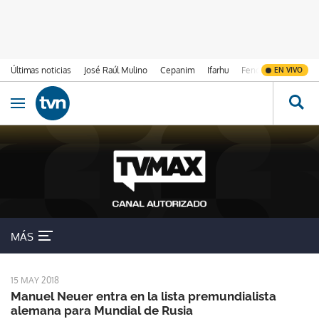
Últimas noticias
José Raúl Mulino
Cepanim
Ifarhu
Fenómeno de El Ni
EN VIVO
Ir al contenido
Obrir navegació
Alemania
MÁS
15 MAY 2018
Manuel Neuer entra en la lista premundialista
alemana para Mundial de Rusia