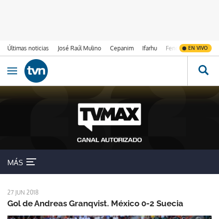
Últimas noticias
José Raúl Mulino
Cepanim
Ifarhu
Fenómeno de El Ni
EN VIVO
Ir al contenido
Obrir navegació
Suecia
MÁS
27 JUN 2018
Gol de Andreas Granqvist. México 0-2 Suecia