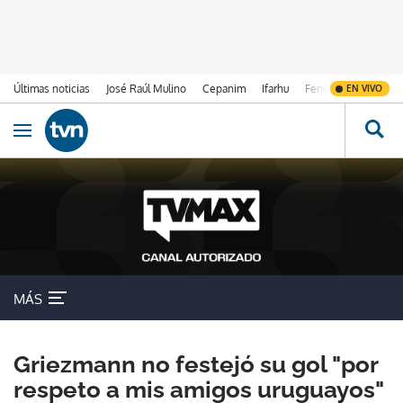
Últimas noticias
José Raúl Mulino
Cepanim
Ifarhu
Fenómeno de El Ni
EN VIVO
Ir al contenido
Obrir navegació
MÁS
Griezmann no festejó su gol "por
respeto a mis amigos uruguayos"