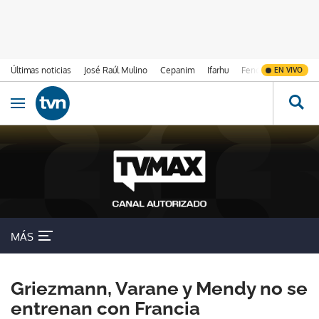
Últimas noticias
José Raúl Mulino
Cepanim
Ifarhu
Fenómeno de El Ni
EN VIVO
Ir al contenido
Obrir navegació
MÁS
Griezmann, Varane y Mendy no se
entrenan con Francia