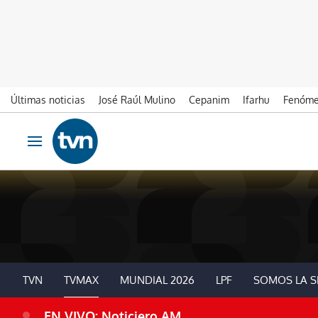
Últimas noticias
José Raúl Mulino
Cepanim
Ifarhu
Fenóme
Ir al contenido
Obrir navegació
TVN
TVMAX
MUNDIAL 2026
LPF
SOMOS LA S
EN VIVO: Noticiero AM