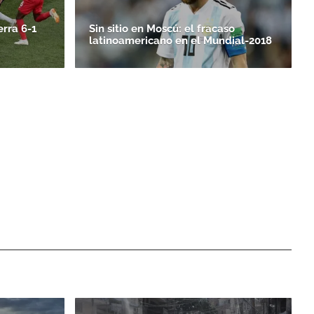
erra 6-1
Sin sitio en Moscú: el fracaso
latinoamericano en el Mundial-2018