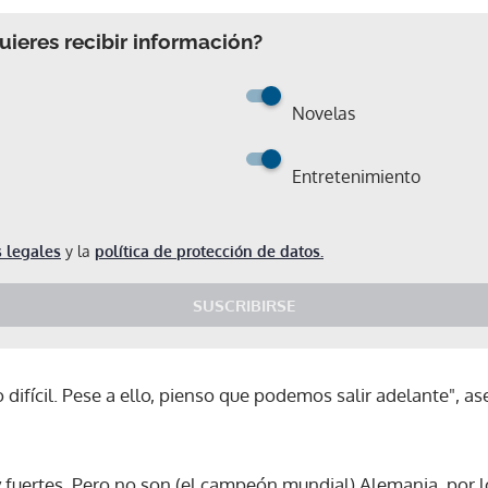
ieres recibir información?
Novelas
Entretenimiento
 legales
y la
política de protección de datos.
SUSCRIBIRSE
 difícil. Pese a ello, pienso que podemos salir adelante", as
Gracias por suscribirte a nuestro boletín.
 fuertes. Pero no son (el campeón mundial) Alemania, por 