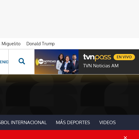
n Miguelito
Donald Trump
EN VIVO
ENIDOS ESPECIALES
NOVELAS
PROGRAMAS
GENTE TVN
PROG
TVN Noticias AM
SBOL INTERNACIONAL
MÁS DEPORTES
VIDEOS