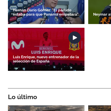
Hernán Darío Gómez: "El partido
estaba para que Panamá empatara"
Neymar at
Luis Enrique, nuevo entrenador de la
selección de España
Lo último