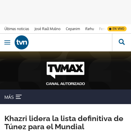
Últimas noticias
José Raúl Mulino
Cepanim
Ifarhu
Fenómeno de El Ni
EN VIVO
Ir al contenido
Obrir navegació
MÁS
Khazri lidera la lista definitiva de
Túnez para el Mundial