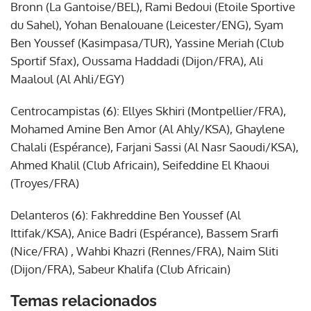
Bronn (La Gantoise/BEL), Rami Bedoui (Etoile Sportive
du Sahel), Yohan Benalouane (Leicester/ENG), Syam
Ben Youssef (Kasimpasa/TUR), Yassine Meriah (Club
Sportif Sfax), Oussama Haddadi (Dijon/FRA), Ali
Maaloul (Al Ahli/EGY)
Centrocampistas (6): Ellyes Skhiri (Montpellier/FRA),
Mohamed Amine Ben Amor (Al Ahly/KSA), Ghaylene
Chalali (Espérance), Farjani Sassi (Al Nasr Saoudi/KSA),
Ahmed Khalil (Club Africain), Seifeddine El Khaoui
(Troyes/FRA)
Delanteros (6): Fakhreddine Ben Youssef (Al
Ittifak/KSA), Anice Badri (Espérance), Bassem Srarfi
(Nice/FRA) , Wahbi Khazri (Rennes/FRA), Naim Sliti
(Dijon/FRA), Sabeur Khalifa (Club Africain)
Temas relacionados