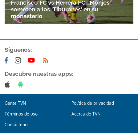
Francisco FC vs Herrera FC: 'Monjes'
someten a los 'Tiburones' en su
monasterio
Síguenos:
Descubre nuestras apps:
Gente TVN
Política de privacidad
Términos de uso
Acerca de TVN
Contáctenos