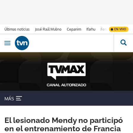
Últimas noticias
José Raúl Mulino
Cepanim
Ifarhu
Fenómeno de El Ni
EN VIVO
Ir al contenido
Obrir navegació
MÁS
El lesionado Mendy no participó
en el entrenamiento de Francia