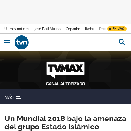
Últimas noticias
José Raúl Mulino
Cepanim
Ifarhu
Fenómeno de El Ni
EN VIVO
Ir al contenido
Obrir navegació
MÁS
Un Mundial 2018 bajo la amenaza
del grupo Estado Islámico