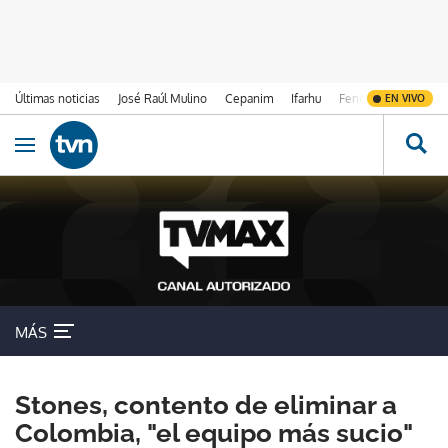
Últimas noticias
José Raúl Mulino
Cepanim
Ifarhu
Fenómeno de El Ni
EN VIVO
Ir al contenido
Obrir navegació
MÁS
Stones, contento de eliminar a
Colombia, "el equipo más sucio"