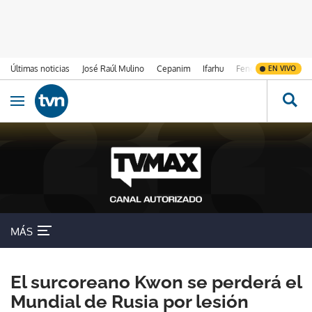
Últimas noticias
José Raúl Mulino
Cepanim
Ifarhu
Fenómeno de El Ni
EN VIVO
Ir al contenido
Obrir navegació
MÁS
El surcoreano Kwon se perderá el
Mundial de Rusia por lesión