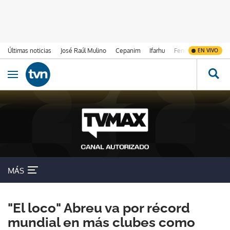
Últimas noticias
José Raúl Mulino
Cepanim
Ifarhu
Fenómeno de El Ni
EN VIVO
Ir al contenido
Obrir navegació
MÁS
"El loco" Abreu va por récord
mundial en más clubes como