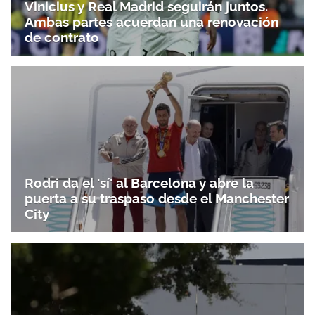
Vinicius y Real Madrid seguirán juntos.
Ambas partes acuerdan una renovación
de contrato
Rodri da el 'sí' al Barcelona y abre la
puerta a su traspaso desde el Manchester
City