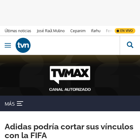
Últimas noticias
José Raúl Mulino
Cepanim
Ifarhu
Fenómeno de El Ni
EN VIVO
Ir al contenido
Obrir navegació
MÁS
Adidas podría cortar sus vínculos
con la FIFA