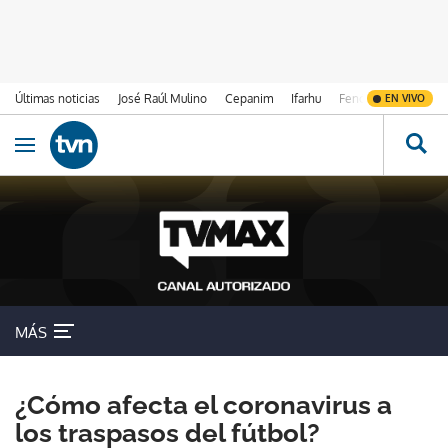
Últimas noticias
José Raúl Mulino
Cepanim
Ifarhu
Fenómeno de El Ni
EN VIVO
Ir al contenido
Obrir navegació
MÁS
¿Cómo afecta el coronavirus a
los traspasos del fútbol?