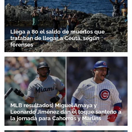
Llega a 80 el saldo de muertos que
trataban de llegar a Ceuta, según
forenses
Gracias por suscribirte a nuestro boletín.
ACEPTAR
MLB resultados| Miguel Amaya y
Leonardo Jiménez dan el toque santeño a
la jornada para Cahorros y Marlins