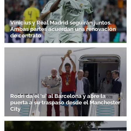
Vinicius y Real Madrid seguirán juntos.
Ambas partes acuerdan una renovación
de contrato
Rodri da el 'sí' al Barcelona y abre la
puerta a su traspaso desde el Manchester
City