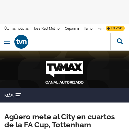
Últimas noticias
José Raúl Mulino
Cepanim
Ifarhu
Fenómeno de El Ni
EN VIVO
Ir al contenido
Obrir navegació
MÁS
Agüero mete al City en cuartos
de la FA Cup, Tottenham