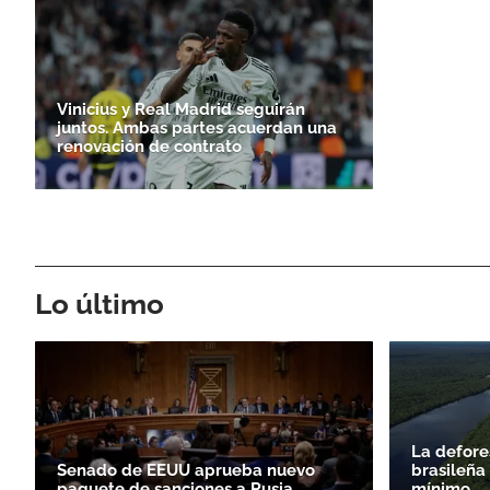
Vinicius y Real Madrid seguirán
juntos. Ambas partes acuerdan una
renovación de contrato
Lo último
La defore
Senado de EEUU aprueba nuevo
brasileña
paquete de sanciones a Rusia
mínimo