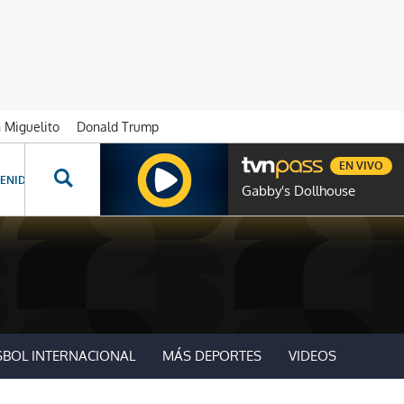
n Miguelito
Donald Trump
EN VIVO
ENIDOS ESPECIALES
NOVELAS
PROGRAMAS
GENTE TVN
PROG
Gabby's Dollhouse
SBOL INTERNACIONAL
MÁS DEPORTES
VIDEOS