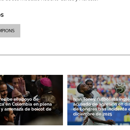
os
ACEPTAR
MPIONS
 recibe el apoyo de
Ivan Toney, futbolista inglé
ca en Colombia en plena
acusado de agresión en di
FA y amenaza de boicot de
de Londres tras incidente 
diciembre de 2025