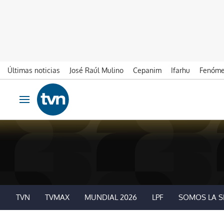
Últimas noticias
José Raúl Mulino
Cepanim
Ifarhu
Fenóme
Ir al contenido
Obrir navegació
TVN
TVMAX
MUNDIAL 2026
LPF
SOMOS LA S