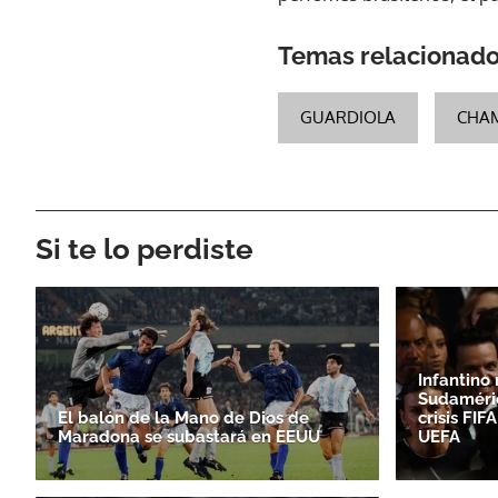
Temas relacionad
GUARDIOLA
CHA
Si te lo perdiste
Infantino
Sudaméri
El balón de la Mano de Dios de
crisis FI
Maradona se subastará en EEUU
UEFA