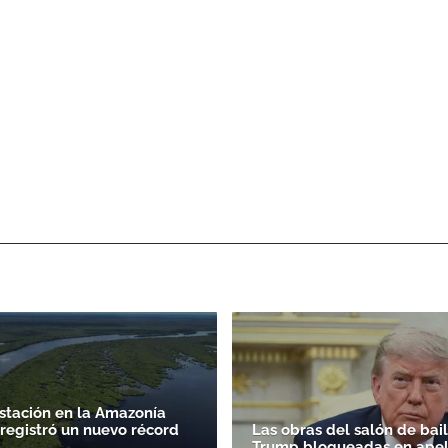
stación en la Amazonía
 registró un nuevo récord
Las obras del salón de bai
Trump bloqueadas en apel