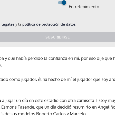
Entretenimiento
 legales
y la
política de protección de datos.
SUSCRIBIRSE
a y que había perdido la confianza en mí, por eso dije que
.
ado como jugador, él ha hecho de mí el jugador que soy aho
 a jugar un día en este estadio con otra camiseta. Estoy m
l Esmoris Tasende, que un día decidió resumirlo en Angeliñ
Gracias por suscribirte a nuestro boletín.
aís de sus modelos Roberto Carlos y Marcelo.