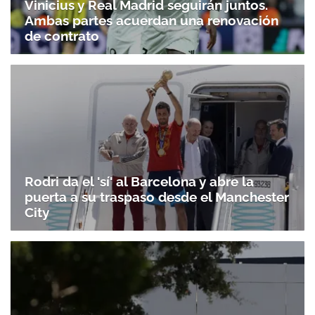
Vinicius y Real Madrid seguirán juntos.
Ambas partes acuerdan una renovación
de contrato
Rodri da el 'sí' al Barcelona y abre la
puerta a su traspaso desde el Manchester
City