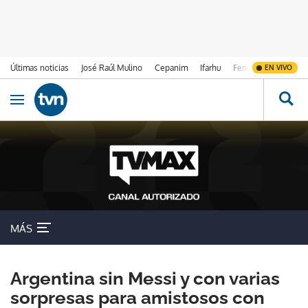
Últimas noticias
José Raúl Mulino
Cepanim
Ifarhu
Fenómeno de El Ni
EN VIVO
Ir al contenido
Obrir navegació
MÁS
Argentina sin Messi y con varias
sorpresas para amistosos con