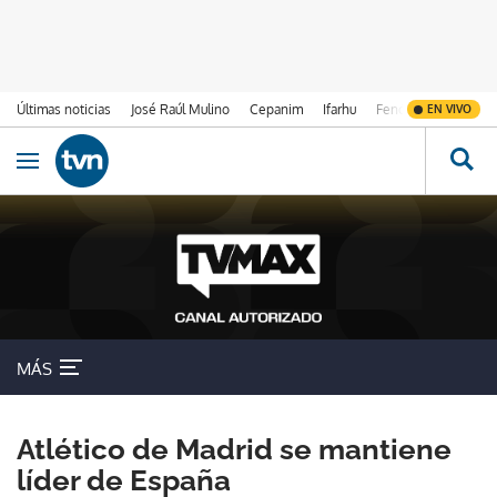
Últimas noticias
José Raúl Mulino
Cepanim
Ifarhu
Fenómeno de El Ni
EN VIVO
Ir al contenido
Obrir navegació
MÁS
Atlético de Madrid se mantiene
líder de España