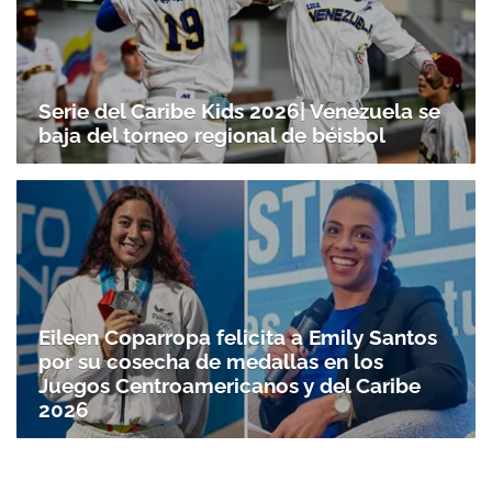
Serie del Caribe Kids 2026| Venezuela se
baja del torneo regional de béisbol
Eileen Coparropa felicita a Emily Santos
por su cosecha de medallas en los
Juegos Centroamericanos y del Caribe
2026