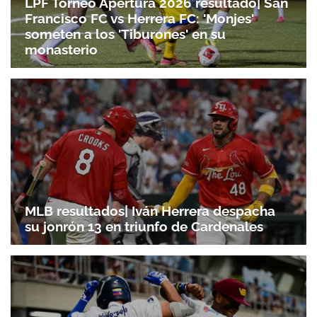
LPF Torneo Apertura 2026 resultado| San
Francisco FC vs Herrera FC: 'Monjes'
someten a los 'Tiburones' en su
monasterio
MLB resultados| Iván Herrera despacha
su jonrón 13 en triunfo de Cardenales