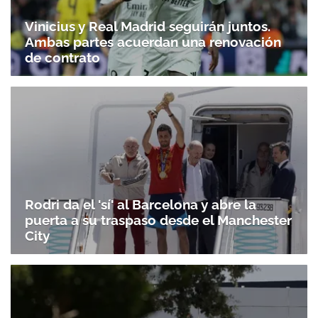
Vinicius y Real Madrid seguirán juntos.
Ambas partes acuerdan una renovación
de contrato
Rodri da el 'sí' al Barcelona y abre la
puerta a su traspaso desde el Manchester
City