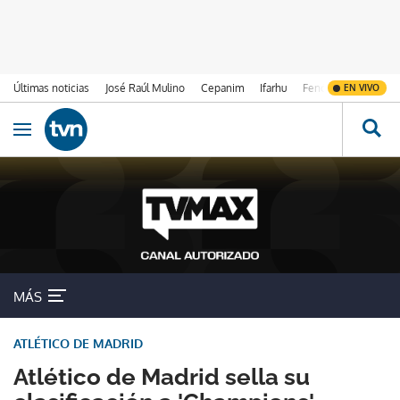
Últimas noticias
José Raúl Mulino
Cepanim
Ifarhu
Fenómeno de El Ni
EN VIVO
Ir al contenido
Obrir navegació
MÁS
ATLÉTICO DE MADRID
Atlético de Madrid sella su