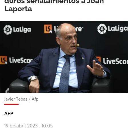
duros señalamientos a Joan
Laporta
Javier Tebas
/
Afp
AFP
19 de abril 2023 - 10:05