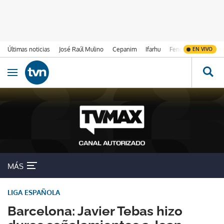
Últimas noticias
José Raúl Mulino
Cepanim
Ifarhu
Fenómeno de El Ni
EN VIVO
Ir al contenido
Obrir navegació
MÁS
LIGA ESPAÑOLA
Barcelona: Javier Tebas hizo