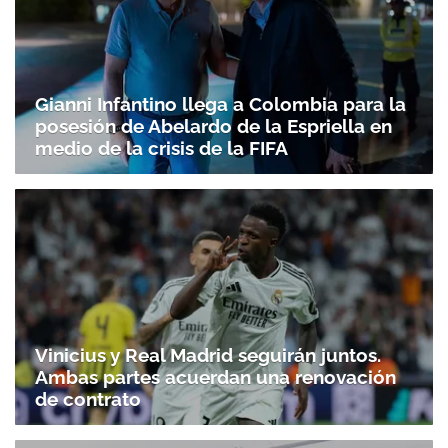
Gianni Infantino llega a Colombia para la
posesión de Abelardo de la Espriella en
medio de la crisis de la FIFA
Vinicius y Real Madrid seguirán juntos.
Ambas partes acuerdan una renovación
de contrato
Gracias por suscribirte a nuestro boletín.