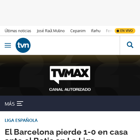
Últimas noticias
José Raúl Mulino
Cepanim
Ifarhu
Fenómeno de El Ni
EN VIVO
Ir al contenido
Obrir navegació
MÁS
LIGA ESPAÑOLA
El Barcelona pierde 1-0 en casa