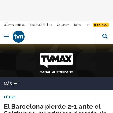
Últimas noticias
José Raúl Mulino
Cepanim
Ifarhu
Fenómeno de El Ni
EN VIVO
Ir al contenido
Obrir navegació
MÁS
FÚTBOL
El Barcelona pierde 2-1 ante el