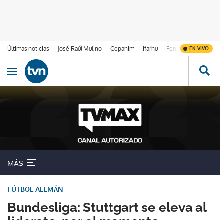
Últimas noticias
José Raúl Mulino
Cepanim
Ifarhu
Fenómeno de El Ni
EN VIVO
Ir al contenido
Obrir navegació
MÁS
FÚTBOL ALEMÁN
Bundesliga: Stuttgart se eleva al