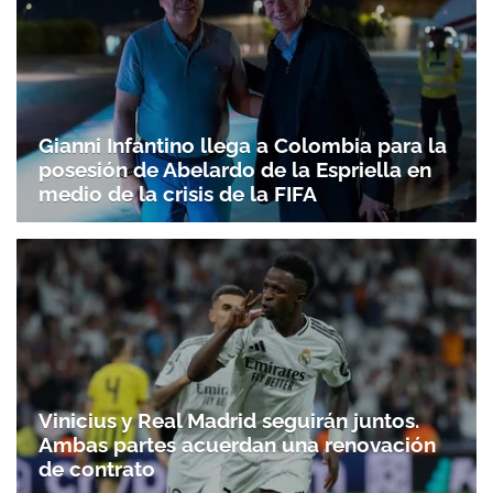
Gianni Infantino llega a Colombia para la
posesión de Abelardo de la Espriella en
medio de la crisis de la FIFA
Vinicius y Real Madrid seguirán juntos.
Ambas partes acuerdan una renovación
de contrato