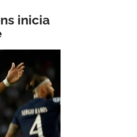
s inicia
e