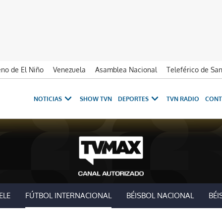
no de El Niño
Venezuela
Asamblea Nacional
Teleférico de Sa
NOTICIAS
SHOW TVN
DEPORTES
TVN RADIO
CONT
ELE
FÚTBOL INTERNACIONAL
BÉISBOL NACIONAL
BÉI