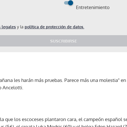
Entretenimiento
 legales
y la
política de protección de datos.
SUSCRIBIRSE
añana les harán más pruebas. Parece más una molestia" en 
o Ancelotti.
la que los escoceses plantaron cara, el campeón español se 
Gracias por suscribirte a nuestro boletín.
ius (56), el croata Luka Modric (60) y el belga Eden Hazard 