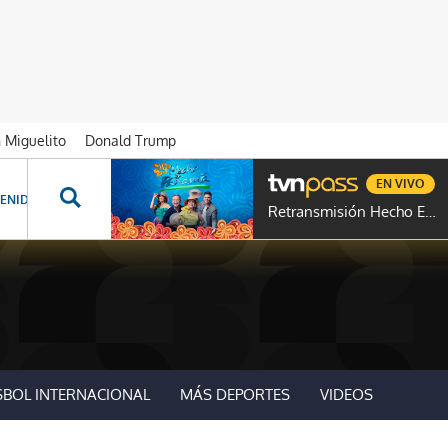
n Miguelito
Donald Trump
EN VIVO
ENIDOS ESPECIALES
NOVELAS
PROGRAMAS
GENTE TVN
PROG
Retransmisión Hecho En Panamá
SBOL INTERNACIONAL
MÁS DEPORTES
VIDEOS