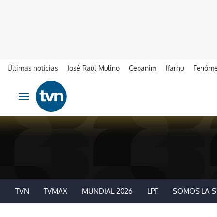
Últimas noticias
José Raúl Mulino
Cepanim
Ifarhu
Fenóme
Ir al contenido
Obrir navegació
TVN
TVMAX
MUNDIAL 2026
LPF
SOMOS LA S