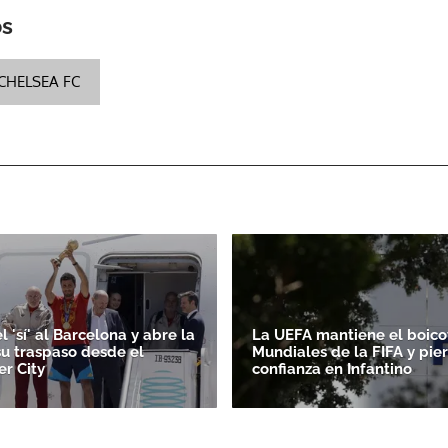
os
CHELSEA FC
l 'sí' al Barcelona y abre la
La UEFA mantiene el boicot
su traspaso desde el
Mundiales de la FIFA y pie
r City
confianza en Infantino