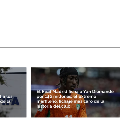
El Real Madrid ficha a Yan Diomandé
 a los
por 140 millones: el extremo
rde la
marfileño, fichaje más caro de la
historia del club