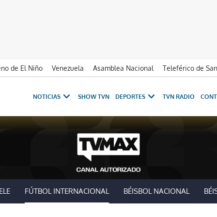
no de El Niño
Venezuela
Asamblea Nacional
Teleférico de Sa
NOTICIAS
SHOW TVN
DEPORTES
TVN RADIO
CONT
ELE
FÚTBOL INTERNACIONAL
BÉISBOL NACIONAL
BÉI