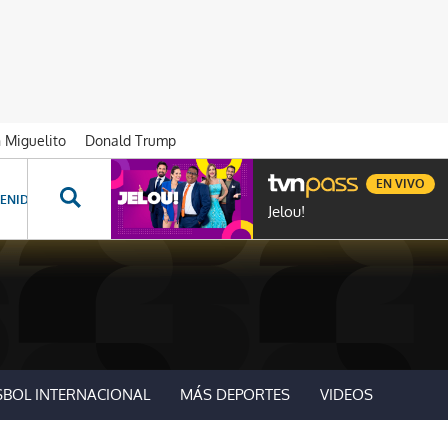
n Miguelito
Donald Trump
EN VIVO
ENIDOS ESPECIALES
NOVELAS
PROGRAMAS
GENTE TVN
PROG
Jelou!
SBOL INTERNACIONAL
MÁS DEPORTES
VIDEOS