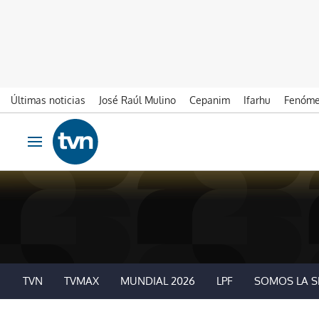
Últimas noticias
José Raúl Mulino
Cepanim
Ifarhu
Fenóme
Ir al contenido
Obrir navegació
TVN
TVMAX
MUNDIAL 2026
LPF
SOMOS LA S