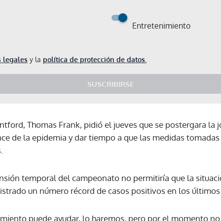
Entretenimiento
 legales
y la
política de protección de datos.
SUSCRIBIRSE
entford, Thomas Frank, pidió el jueves que se postergara la 
nce de la epidemia y dar tiempo a que las medidas tomadas 
.
ensión temporal del campeonato no permitiría que la situac
istrado un número récord de casos positivos en los últimos 
Gracias por suscribirte a nuestro boletín.
miento puede ayudar, lo haremos, pero por el momento no h