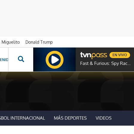
n Miguelito
Donald Trump
EN VIVO
ENIDOS ESPECIALES
NOVELAS
PROGRAMAS
GENTE TVN
PROG
Fast & Furious: Spy Racers
SBOL INTERNACIONAL
MÁS DEPORTES
VIDEOS