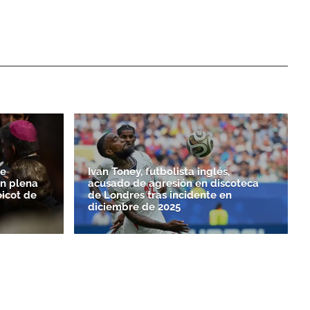
de
Ivan Toney, futbolista inglés,
n plena
acusado de agresión en discoteca
oicot de
de Londres tras incidente en
diciembre de 2025