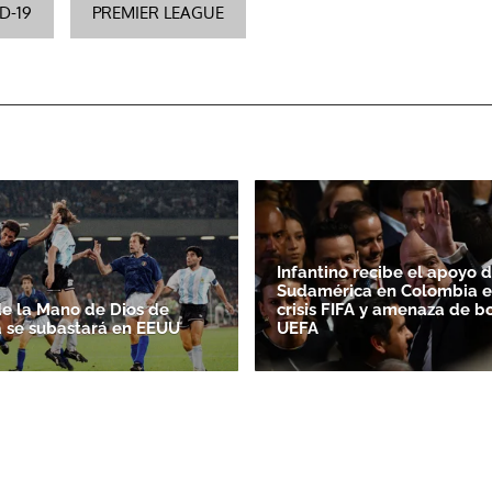
D-19
PREMIER LEAGUE
Infantino recibe el apoyo 
Sudamérica en Colombia e
de la Mano de Dios de
crisis FIFA y amenaza de b
 se subastará en EEUU
UEFA