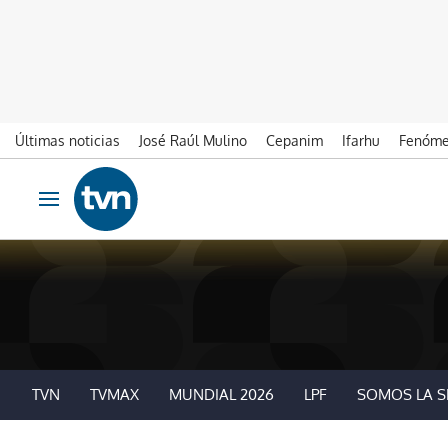
Últimas noticias
José Raúl Mulino
Cepanim
Ifarhu
Fenóme
Ir al contenido
Obrir navegació
TVN
TVMAX
MUNDIAL 2026
LPF
SOMOS LA S