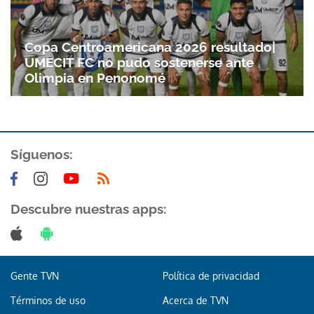
Copa Centroamericana 2026 resultado|
UMECIT FC no pudo sostenerse ante
Olimpia en Penonomé
Síguenos:
Gracias por suscribirte a nuestro boletín.
Descubre nuestras apps:
ACEPTAR
Gente TVN
Política de privacidad
Términos de uso
Acerca de TVN