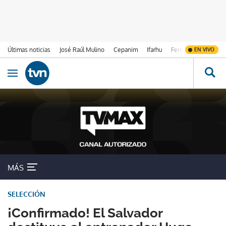
Últimas noticias
José Raúl Mulino
Cepanim
Ifarhu
Fenómeno de El Ni
EN VIVO
Ir al contenido
Obrir navegació
MÁS
SELECCIÓN
¡Confirmado! El Salvador