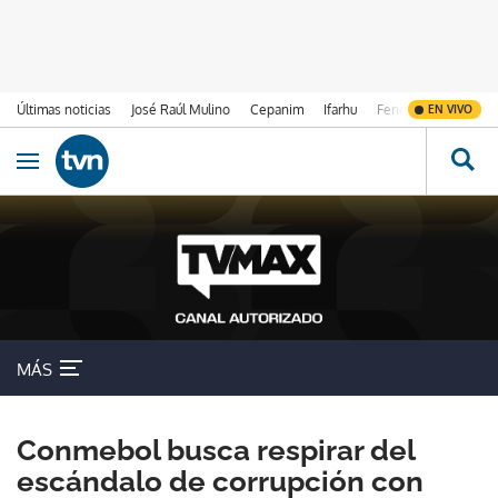
Últimas noticias
José Raúl Mulino
Cepanim
Ifarhu
Fenómeno de El Ni
EN VIVO
Ir al contenido
Obrir navegació
MÁS
Conmebol busca respirar del
escándalo de corrupción con