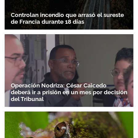
Gracias por suscribirte a nuestro boletín.
Controlan incendio que arrasó el sureste
de Francia durante 18 días
ACEPTAR
Operación Nodriza: César Caicedo
deberá ir a prisión en un mes por decisión
del Tribunal