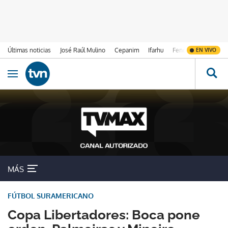
Últimas noticias
José Raúl Mulino
Cepanim
Ifarhu
Fenómeno de El Ni
EN VIVO
Ir al contenido
Obrir navegació
MÁS
FÚTBOL SURAMERICANO
Copa Libertadores: Boca pone