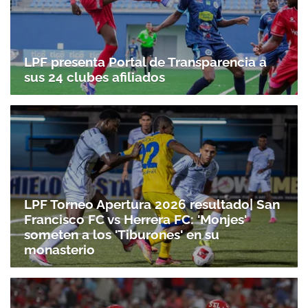
Gracias por suscribirte a nuestro boletín.
LPF presenta Portal de Transparencia a
sus 24 clubes afiliados
ACEPTAR
LPF Torneo Apertura 2026 resultado| San
Francisco FC vs Herrera FC: 'Monjes'
someten a los 'Tiburones' en su
monasterio