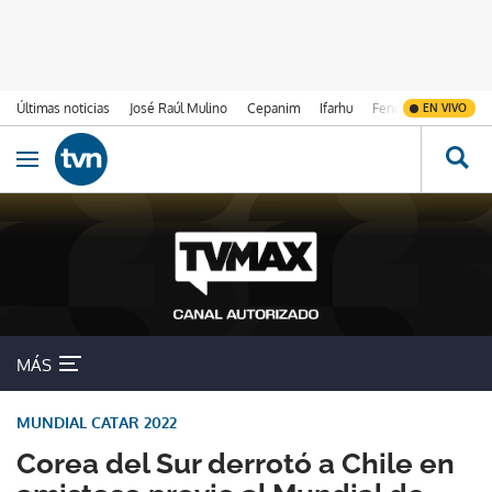
Últimas noticias
José Raúl Mulino
Cepanim
Ifarhu
Fenómeno de El Ni
EN VIVO
Ir al contenido
Obrir navegació
MÁS
MUNDIAL CATAR 2022
Corea del Sur derrotó a Chile en