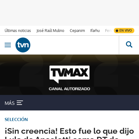
Últimas noticias
José Raúl Mulino
Cepanim
Ifarhu
Fenómeno de El Ni
EN VIVO
Ir al contenido
Obrir navegació
MÁS
SELECCIÓN
¡Sin creencia! Esto fue lo que dijo