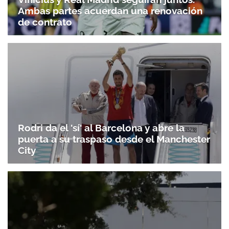
Ambas partes acuerdan una renovación
de contrato
Rodri da el 'sí' al Barcelona y abre la
puerta a su traspaso desde el Manchester
City