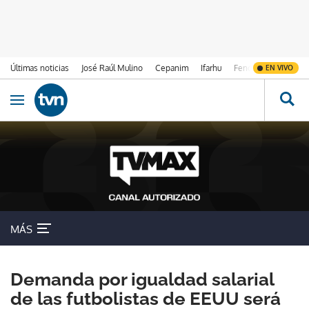
Últimas noticias
José Raúl Mulino
Cepanim
Ifarhu
Fenómeno de El Ni
EN VIVO
Ir al contenido
Obrir navegació
MÁS
Demanda por igualdad salarial
de las futbolistas de EEUU será