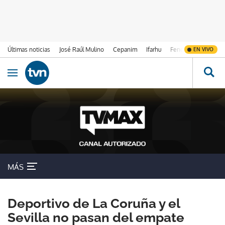
Últimas noticias
José Raúl Mulino
Cepanim
Ifarhu
Fenómeno de El Ni
EN VIVO
Ir al contenido
Obrir navegació
MÁS
Deportivo de La Coruña y el
Sevilla no pasan del empate