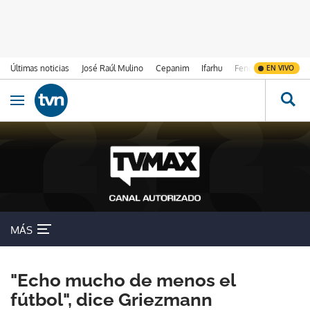
Últimas noticias
José Raúl Mulino
Cepanim
Ifarhu
Fenómeno de El Ni
EN VIVO
Ir al contenido
Obrir navegació
MÁS
"Echo mucho de menos el
fútbol", dice Griezmann