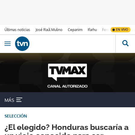
Últimas noticias
José Raúl Mulino
Cepanim
Ifarhu
Fenómeno de El Ni
EN VIVO
Ir al contenido
Obrir navegació
MÁS
SELECCIÓN
¿El elegido? Honduras buscaría a