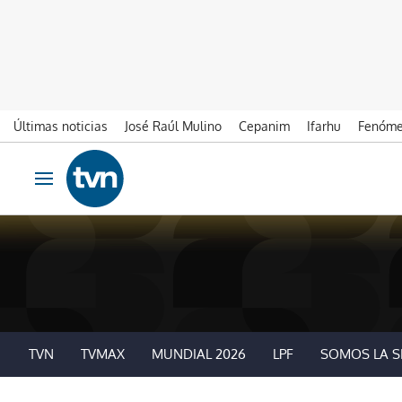
Últimas noticias
José Raúl Mulino
Cepanim
Ifarhu
Fenóme
Ir al contenido
Obrir navegació
TVN
TVMAX
MUNDIAL 2026
LPF
SOMOS LA S