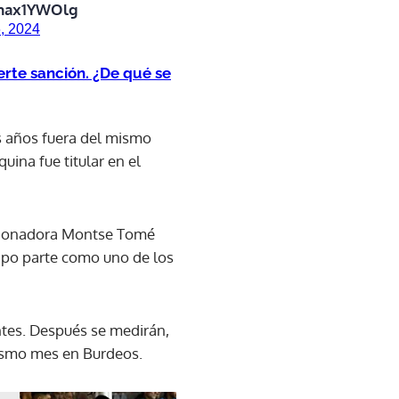
nhax1YWOlg
6, 2024
rte sanción. ¿De qué se
os años fuera del mismo
ina fue titular en el
leccionadora Montse Tomé
uipo parte como uno de los
ntes. Después se medirán,
 mismo mes en Burdeos.