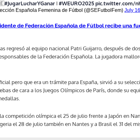
🇪
#JugarLucharYGanar
I
#WEURO2025
pic.twitter.com/
ección Española Femenina de Fútbol (@SEFutbolFem)
July 1
ACEPTAR
idente de Federación Española de Fútbol recibe una fue
cas regresó al equipo nacional Patri Guijarro, después de d
esponsables de la Federación Española. La jugadora mallorqu
oficial pero que era un trámite para España, sirvió a su se
uebas de cara a los Juegos Olímpicos de París, donde su eq
medallas.
la competición olímpica el 25 de julio frente a Japón en Na
geria el 28 de julio también en Nantes y a Brasil el 31 del