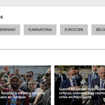
os
FEMENINO
ELIMINATORIA
EUROCOPA
BÉLG
Gianni Infantino, acorralad
alah| La estrella egipcia
críticas, convoca una reuni
uelo en Turquía
crisis en Marruecos