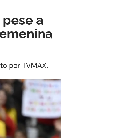
 pese a
 Femenina
osto por TVMAX.