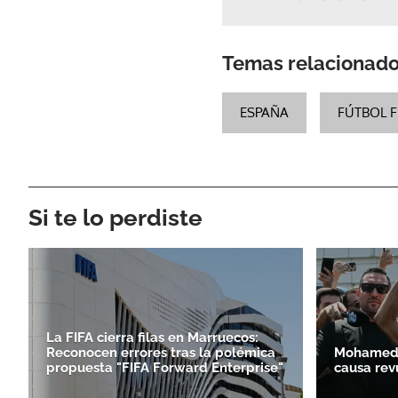
Temas relacionad
ESPAÑA
FÚTBOL 
Si te lo perdiste
La FIFA cierra filas en Marruecos:
Reconocen errores tras la polémica
Mohamed S
propuesta "FIFA Forward Enterprise"
causa rev