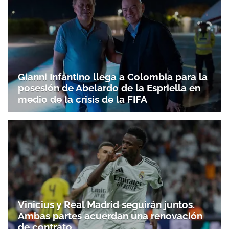
Gianni Infantino llega a Colombia para la
posesión de Abelardo de la Espriella en
medio de la crisis de la FIFA
Vinicius y Real Madrid seguirán juntos.
Ambas partes acuerdan una renovación
de contrato