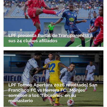
LPF presenta Portal de Transparencia a
sus 24 clubes afiliados
Gracias por suscribirte a nuestro boletín.
LPF Torneo Apertura 2026 resultado| San
ACEPTAR
Francisco FC vs Herrera FC: 'Monjes'
someten a los 'Tiburones' en su
monasterio