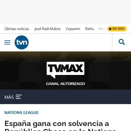
Últimas noticias
José Raúl Mulino
Cepanim
Ifarhu
Fenómeno de El Ni
EN VIVO
Ir al contenido
Obrir navegació
MÁS
NATIONS LEAGUE
España gana con solvencia a