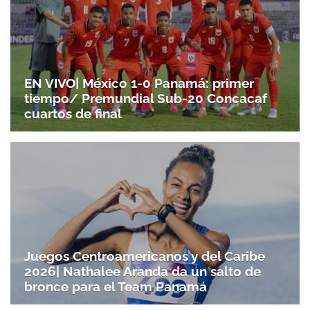
EN VIVO| México 1-0 Panamá: primer
tiempo/ Premundial Sub-20 Concacaf
cuartos de final
Juegos Centroamericanos y del Caribe
2026| Nathalee Aranda da un salto de
bronce para el Team Panamá