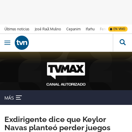
Últimas noticias
José Raúl Mulino
Cepanim
Ifarhu
Fenómeno de El Ni
EN VIVO
Ir al contenido
Obrir navegació
MÁS
Exdirigente dice que Keylor
Navas planteó perder juegos