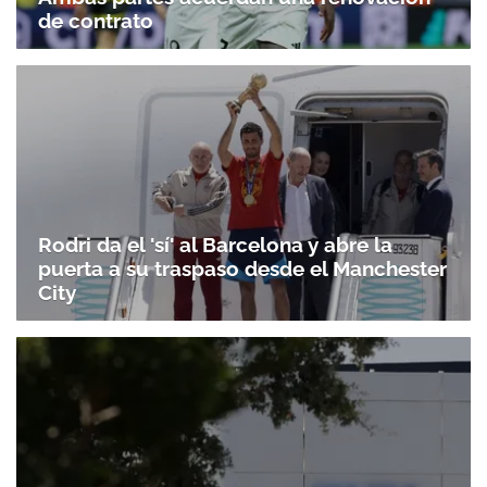
de contrato
Rodri da el 'sí' al Barcelona y abre la
puerta a su traspaso desde el Manchester
City