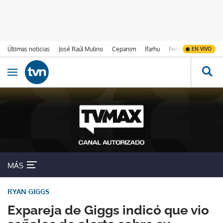
Últimas noticias
José Raúl Mulino
Cepanim
Ifarhu
Fenómeno de El Ni
EN VIVO
Ir al contenido
Obrir navegació
MÁS
RYAN GIGGS
Expareja de Giggs indicó que vio