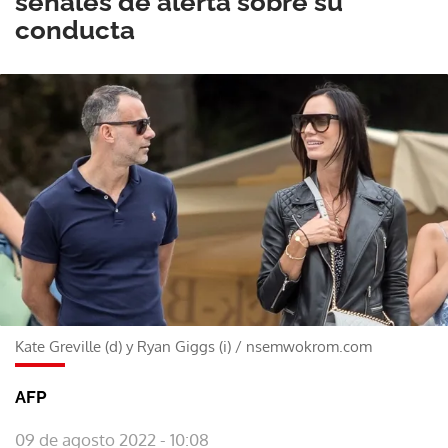
señales de alerta sobre su
conducta
Kate Greville (d) y Ryan Giggs (i)
/
nsemwokrom.com
AFP
09 de agosto 2022 - 10:08