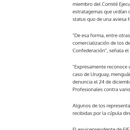
miembro del Comité Ejecut
estratagemas que urdían di
status quo de una aviesa 
"De esa forma, entre otra
comercialización de los de
Confederación", señala el 
"Expresamente reconoce qu
caso de Uruguay, menguánd
denuncia el 24 de diciembr
Profesionales contra vario
Algunos de los representan
recibidas por la cúpula di
El exvicepresidente de FI