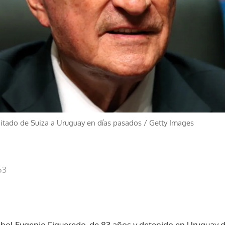
itado de Suiza a Uruguay en días pasados
/
Getty Images
53
bol Eugenio Figueredo, de 83 años y detenido en Uruguay d