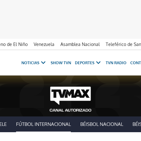
no de El Niño
Venezuela
Asamblea Nacional
Teleférico de Sa
NOTICIAS
SHOW TVN
DEPORTES
TVN RADIO
CONT
ELE
FÚTBOL INTERNACIONAL
BÉISBOL NACIONAL
BÉI