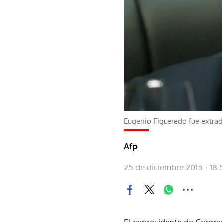
Eugenio Figueredo fue extrad
Afp
25 de diciembre 2015 - 18:
El expresidente de Conme