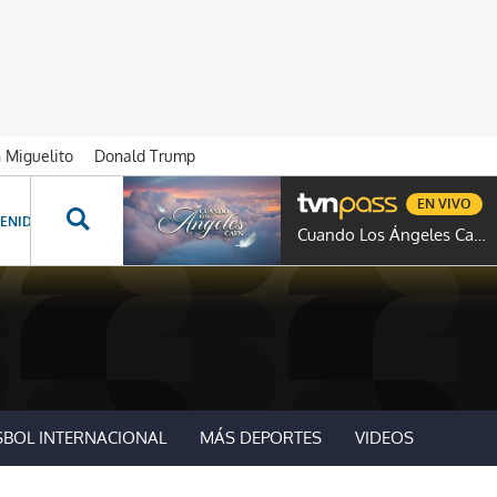
n Miguelito
Donald Trump
EN VIVO
ENIDOS ESPECIALES
NOVELAS
PROGRAMAS
GENTE TVN
PROG
Cuando Los Ángeles Caen
SBOL INTERNACIONAL
MÁS DEPORTES
VIDEOS