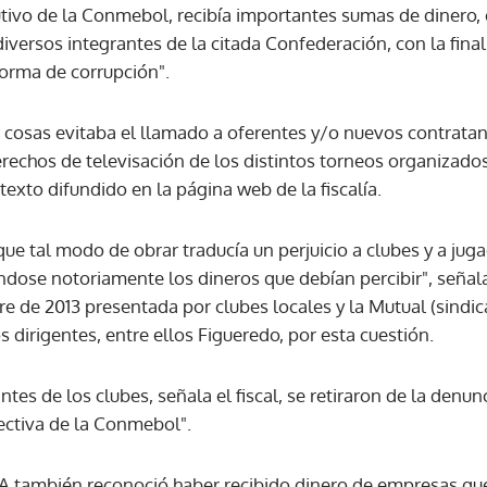
ivo de la Conmebol, recibía importantes sumas de dinero, 
versos integrantes de la citada Confederación, con la final
forma de corrupción".
s cosas evitaba el llamado a oferentes y/o nuevos contratan
rechos de televisación de los distintos torneos organizados
texto difundido en la página web de la fiscalía.
e tal modo de obrar traducía un perjuicio a clubes y a juga
ose notoriamente los dineros que debían percibir", señala e
e de 2013 presentada por clubes locales y la Mutual (sindi
s dirigentes, entre ellos Figueredo, por esta cuestión.
tes de los clubes, señala el fiscal, se retiraron de la denu
rectiva de la Conmebol".
FA también reconoció haber recibido dinero de empresas qu