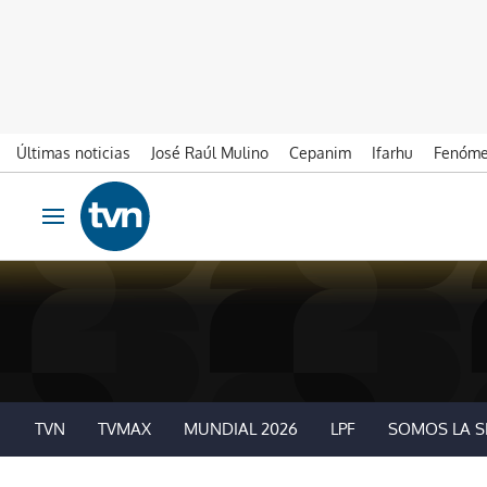
Últimas noticias
José Raúl Mulino
Cepanim
Ifarhu
Fenóme
Ir al contenido
Obrir navegació
TVN
TVMAX
MUNDIAL 2026
LPF
SOMOS LA S