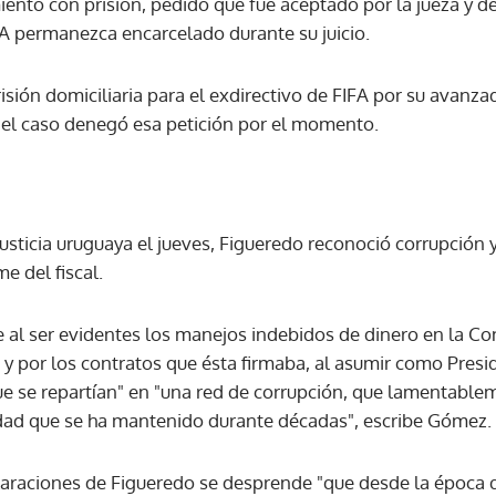
miento con prisión, pedido que fue aceptado por la jueza y 
FA permanezca encarcelado durante su juicio.
ACEPTAR
risión domiciliaria para el exdirectivo de FIFA por su avanza
 del caso denegó esa petición por el momento.
Justicia uruguaya el jueves, Figueredo reconoció corrupción y
e del fiscal.
 al ser evidentes los manejos indebidos de dinero en la C
y por los contratos que ésta firmaba, al asumir como Presid
) que se repartían" en "una red de corrupción, que lamentable
ad que se ha mantenido durante décadas", escribe Gómez.
eclaraciones de Figueredo se desprende "que desde la époc