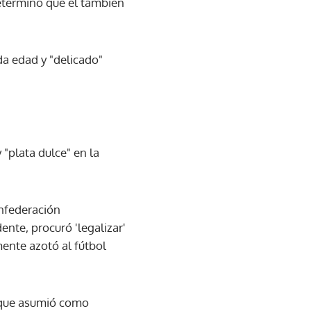
determinó que el también
da edad y "delicado"
 "plata dulce" en la
onfederación
ente, procuró 'legalizar'
mente azotó al fútbol
a que asumió como