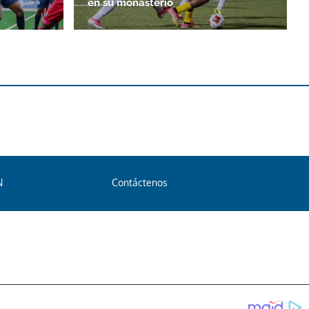
en su monasterio
N
Contáctenos