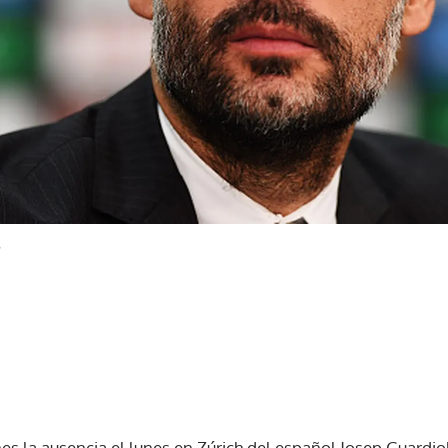
s
es la ausencia el lunes en Zúrich del español Josep Guardiola