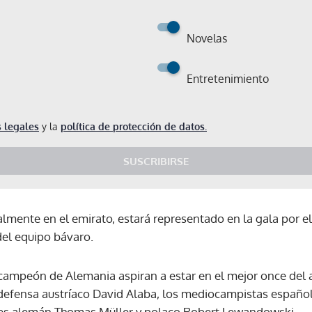
Novelas
Entretenimiento
 legales
y la
política de protección de datos.
SUSCRIBIRSE
almente en el emirato, estará representado en la gala por e
del equipo bávaro.
 campeón de Alemania aspiran a estar en el mejor once del a
efensa austríaco David Alaba, los mediocampistas español
Gracias por suscribirte a nuestro boletín.
ntes alemán Thomas Müller y polaco Robert Lewandowski.