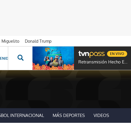
n Miguelito
Donald Trump
EN VIVO
ENIDOS ESPECIALES
NOVELAS
PROGRAMAS
GENTE TVN
PROG
Retransmisión Hecho En Panamá
SBOL INTERNACIONAL
MÁS DEPORTES
VIDEOS