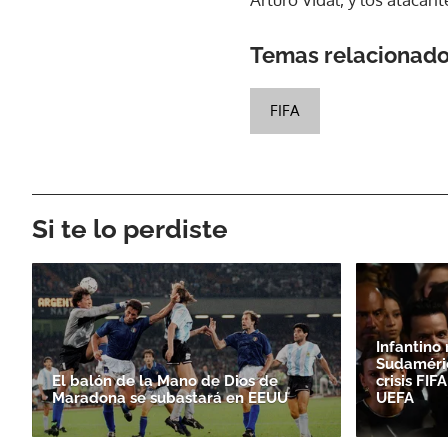
Temas relacionad
FIFA
Si te lo perdiste
Infantino
Sudaméri
El balón de la Mano de Dios de
crisis FI
Maradona se subastará en EEUU
UEFA