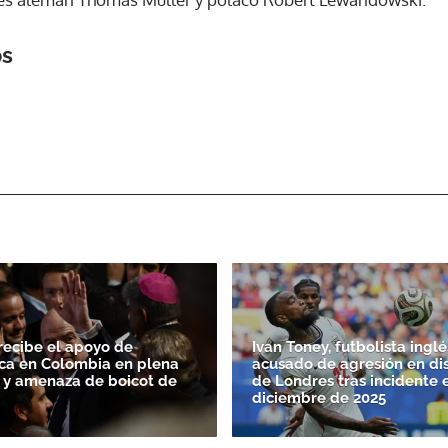
os
ACEPTAR
 recibe el apoyo de
Ivan Toney, futbolista inglé
ca en Colombia en plena
acusado de agresión en di
FA y amenaza de boicot de
de Londres tras incidente 
diciembre de 2025