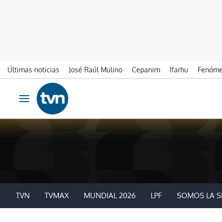
Últimas noticias
José Raúl Mulino
Cepanim
Ifarhu
Fenóme
Ir al contenido
Obrir navegació
TVN
TVMAX
MUNDIAL 2026
LPF
SOMOS LA S