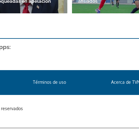
oqueadas en apelación
afiliados
pps:
Términos de uso
Acerca de TV
s reservados