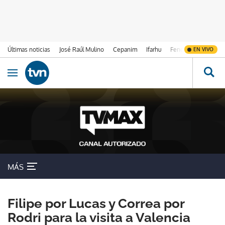
Últimas noticias
José Raúl Mulino
Cepanim
Ifarhu
Fenómeno de El Ni
EN VIVO
Ir al contenido
Obrir navegació
MÁS
Filipe por Lucas y Correa por
Rodri para la visita a Valencia