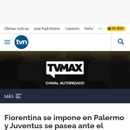
Últimas noticias
José Raúl Mulino
Cepanim
Ifarhu
Fenómeno de El Ni
EN VIVO
Ir al contenido
Obrir navegació
MÁS
Fiorentina se impone en Palermo
y Juventus se pasea ante el