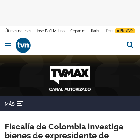
Últimas noticias
José Raúl Mulino
Cepanim
Ifarhu
Fenómeno de El Ni
EN VIVO
Ir al contenido
Obrir navegació
MÁS
Fiscalía de Colombia investiga
bienes de expresidente de