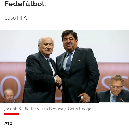
Fedefútbol.
Caso FIFA
Joseph S. Blatter y Luis Bedoya
/
Getty Images
Afp