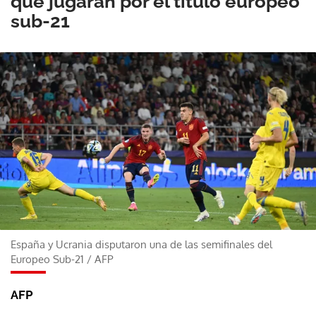
que jugarán por el título europeo
sub-21
España y Ucrania disputaron una de las semifinales del
Europeo Sub-21
/
AFP
AFP