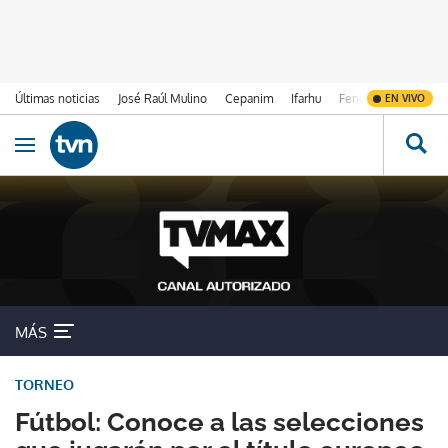
Últimas noticias
José Raúl Mulino
Cepanim
Ifarhu
Fenómeno de El Ni
EN VIVO
Ir al contenido
Obrir navegació
MÁS
TORNEO
Fútbol: Conoce a las selecciones