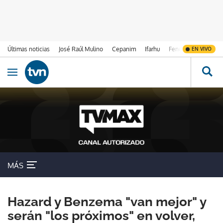
Últimas noticias
José Raúl Mulino
Cepanim
Ifarhu
Fenómeno de El Ni
EN VIVO
Ir al contenido
Obrir navegació
MÁS
Hazard y Benzema "van mejor" y
serán "los próximos" en volver,