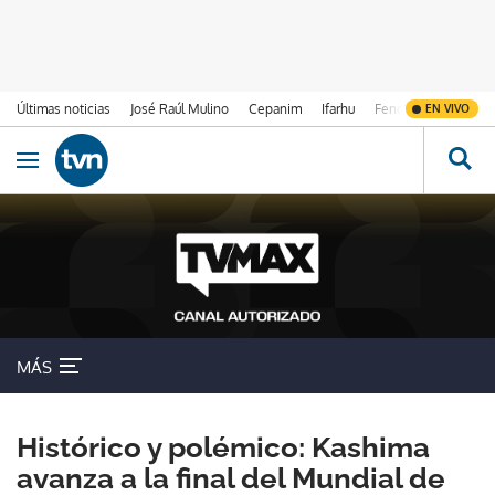
Últimas noticias
José Raúl Mulino
Cepanim
Ifarhu
Fenómeno de El Ni
EN VIVO
Ir al contenido
Obrir navegació
MÁS
Histórico y polémico: Kashima
avanza a la final del Mundial de