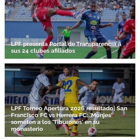
LPF presenta Portal de Transparencia a
sus 24 clubes afiliados
LPF Torneo Apertura 2026 resultado| San
Francisco FC vs Herrera FC: 'Monjes'
someten a los 'Tiburones' en su
monasterio