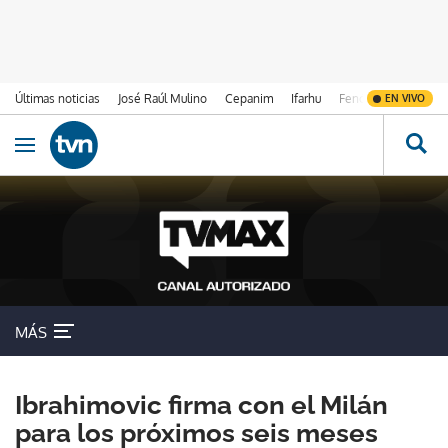
Últimas noticias
José Raúl Mulino
Cepanim
Ifarhu
Fenómeno de El Ni
EN VIVO
Ir al contenido
Obrir navegació
MÁS
Ibrahimovic firma con el Milán
para los próximos seis meses