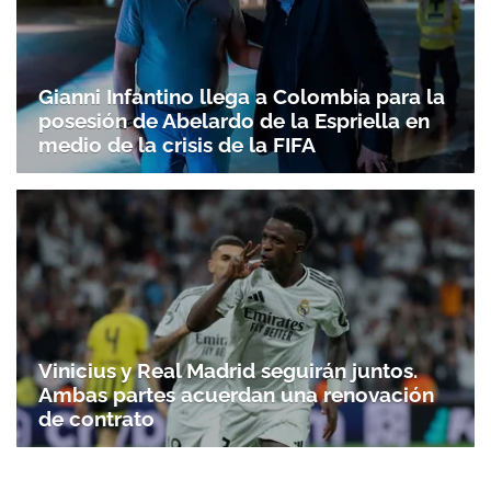
Gianni Infantino llega a Colombia para la
posesión de Abelardo de la Espriella en
medio de la crisis de la FIFA
Vinicius y Real Madrid seguirán juntos.
Ambas partes acuerdan una renovación
de contrato