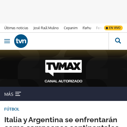
Últimas noticias
José Raúl Mulino
Cepanim
Ifarhu
Fenómeno de El Ni
EN VIVO
Ir al contenido
Obrir navegació
MÁS
FÚTBOL
Italia y Argentina se enfrentarán