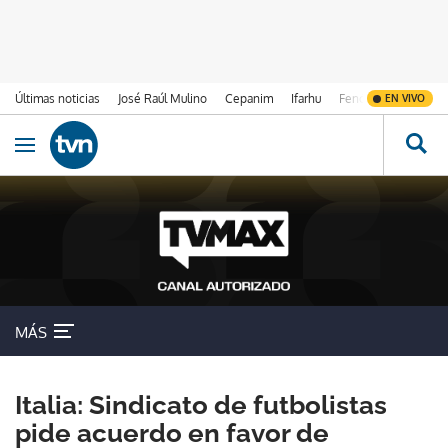
Últimas noticias
José Raúl Mulino
Cepanim
Ifarhu
Fenómeno de El Ni
EN VIVO
Ir al contenido
Obrir navegació
MÁS
Italia: Sindicato de futbolistas
pide acuerdo en favor de