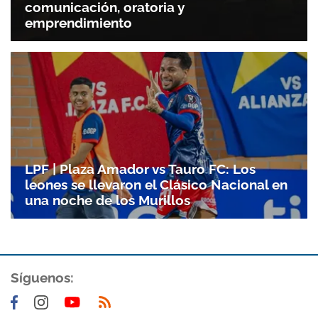
comunicación, oratoria y
emprendimiento
LPF | Plaza Amador vs Tauro FC: Los
leones se llevaron el Clásico Nacional en
una noche de los Murillos
Gracias por suscribirte a nuestro boletín.
Síguenos:
ACEPTAR