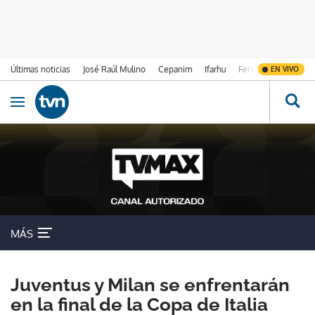
Últimas noticias
José Raúl Mulino
Cepanim
Ifarhu
Fenómeno de El Ni
EN VIVO
Ir al contenido
Obrir navegació
MÁS
Juventus y Milan se enfrentarán
en la final de la Copa de Italia